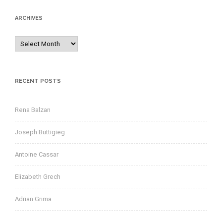
r
ARCHIVES
c
h
A
f
r
o
c
r
h
RECENT POSTS
:
i
v
Rena Balzan
e
s
Joseph Buttigieg
Antoine Cassar
Elizabeth Grech
Adrian Grima