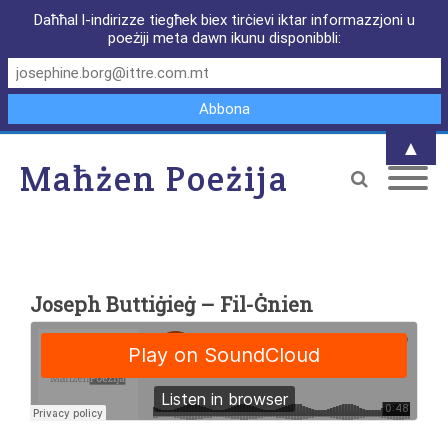
Daħħal l-indirizze tiegħek biex tirċievi iktar informazzjoni u
poeżiji meta dawn ikunu disponibbli:
▲
Maħżen Poeżija
Joseph Buttiġieġ – Fil-Ġnien