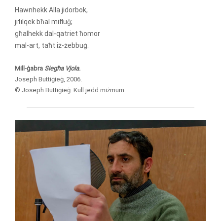
Hawnhekk Alla jidorbok,
jitilqek bħal mifluġ;
għalhekk dal-qatriet ħomor
mal-art, taħt iż-żebbuġ.
Mill-ġabra
Siegħa Vjola
.
Joseph Buttiġieġ, 2006.
© Joseph Buttiġieġ. Kull jedd miżmum.