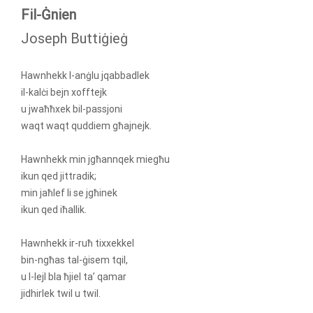
Fil-Ġnien
Joseph Buttiġieġ
Hawnhekk l-anġlu jqabbadlek
il-kalċi bejn xofftejk
u jwaħħxek bil-passjoni
waqt waqt quddiem għajnejk.
Hawnhekk min jgħannqek miegħu
ikun qed jittradik;
min jaħlef li se jgħinek
ikun qed iħallik.
Hawnhekk ir-ruħ tixxekkel
bin-ngħas tal-ġisem tqil,
u l-lejl bla ħjiel ta’ qamar
jidhirlek twil u twil.