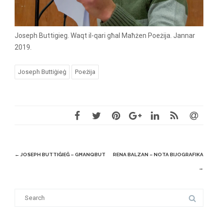
Joseph Buttigieg. Waqt il-qari għal Maħżen Poeżija. Jannar
2019.
Joseph Buttiġieġ
Poeżija
Post
←
JOSEPH BUTTIĠIEĠ – GĦANQBUT
RENA BALZAN – NOTA BIJOGRAFIKA
navigation
→
S
e
a