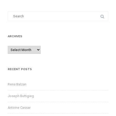
S
e
a
r
ARCHIVES
c
h
A
f
r
o
c
r
h
RECENT POSTS
:
i
v
Rena Balzan
e
s
Joseph Buttigieg
Antoine Cassar