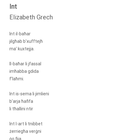
Int
Elizabeth Grech
Int il-baħar
jilgħab b’xufftejħ
ma’ kuxtejja.
Il-baħar li jfassal
imħabba gdida
f’laħmi.
Int is-sema li jimlieni
b’arja ħafifa
li tħallini ntir
Int l-art li tnibbet
żerriegħa verġni
ġo fija.