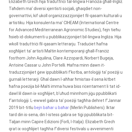
Elizabeth Grech hija traduttriċi tal-lingwa Franċiża għall-Ingliż.
Taħdem ma’ diversi xjentisti soċjali, għaqdiet non-
governattivi, kif ukoll organizzazzjonijiet fil-qasam kulturali u
artistiku. Hija konsulenta ma’ CIHEAM (International Centre
for Advanced Mediterranean Agronomic Studies), fejn tieħu
ħsieb id-dokumenti u pubblikazzjonijiet bil-lingwa Ingliża. Hija
wkoll traduttriċi fil-qasam letterarju. Traduċiet ħafna
xogħlijiet ta’ artisti Maltin kontemporanji għall-Franċiż
fosthom John Aquilina, Clare Azzopardi, Norbert Bugeja,
Antoine Cassar u John Portelli. Ħafna minn dawn it-
traduzzjonijiet ġew ippubblikati f’kotba, antoloġiji ta’ poeżiji u
ġurnali letterarji. Għal dawn l-aħħar ħmistax-il sena kitbet
ħafna poeżija bil-Malti imma huwa biss riċentament li tat id-
dawl lil dawn ix-xogħlijiet, b’uħud minnhom jiġu ppubblikati
f’antoloġiji. L-ewwel ġabra ta’ poeżiji tagħha dehret f’Jannar
2019 bit-titlu
bejn baħar u baħar
(Merlin Publishers). Iktar
tard din is-sena, din l-istess ġabra se tiġi ppubblikata bit-
Taljan minn Capire Edizioni (Forlì, l-Italja). Elizabeth Grech
qrat ix-xogħlijiet tagħha f’diversi festivals u avvenimenti