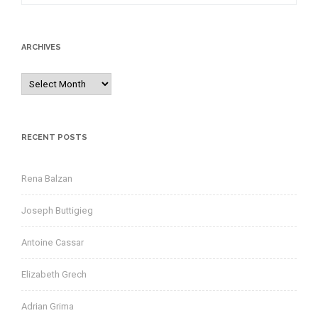
e
a
r
ARCHIVES
c
h
A
f
r
o
c
r
h
RECENT POSTS
:
i
v
Rena Balzan
e
s
Joseph Buttigieg
Antoine Cassar
Elizabeth Grech
Adrian Grima