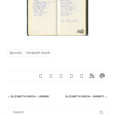
Bijonota
Elizabeth Grech
Post
←
ELIZABETH GRECH – LEĦNEK
ELIZABETH GRECH – ĦABIBTI
→
navigation
S