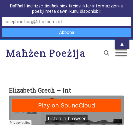
Daħħal l-indirizze tiegħek biex tirċievi iktar informazzjoni u
poeżiji meta dawn ikunu disponibbli:
▲
Maħżen Poeżija
Elizabeth Grech – Int