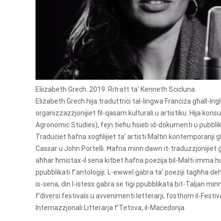
Eliizabeth Grech. 2019. Ritratt ta’ Kenneth Scicluna.
Elizabeth Grech hija traduttriċi tal-lingwa Franċiża għall-Ingl
organizzazzjonijiet fil-qasam kulturali u artistiku. Hija k
Agronomic Studies), fejn tieħu ħsieb id-dokumenti u pubblikazz
Traduċiet ħafna xogħlijiet ta’ artisti Maltin kontemporanji 
Cassar u John Portelli. Ħafna minn dawn it-traduzzjonijiet ġew 
aħħar ħmistax-il sena kitbet ħafna poeżija bil-Malti imma hu
ppubblikati f’antoloġiji. L-ewwel ġabra ta’ poeżiji tagħha de
is-sena, din l-istess ġabra se tiġi ppubblikata bit-Taljan minn 
f’diversi festivals u avvenimenti letterarji, fosthom il-Festi
Internazzjonali Litterarja f’Tetova, il-Maċedonja.