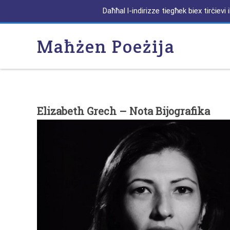
Daħħal l-indirizze tiegħek biex tirċiev
Maħżen Poeżija
Elizabeth Grech – Nota Bijografika