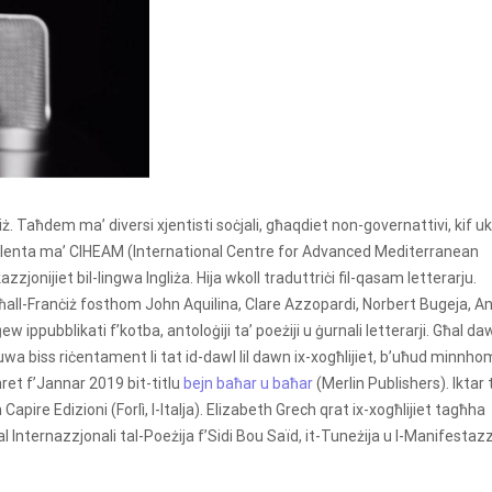
iż. Taħdem ma’ diversi xjentisti soċjali, għaqdiet non-governattivi, kif uk
onsulenta ma’ CIHEAM (International Centre for Advanced Mediterranean
jonijiet bil-lingwa Ingliża. Hija wkoll traduttriċi fil-qasam letterarju.
għall-Franċiż fosthom John Aquilina, Clare Azzopardi, Norbert Bugeja, A
ippubblikati f’kotba, antoloġiji ta’ poeżiji u ġurnali letterarji. Għal daw
wa biss riċentament li tat id-dawl lil dawn ix-xogħlijiet, b’uħud minnhom
hret f’Jannar 2019 bit-titlu
bejn baħar u baħar
(Merlin Publishers). Iktar 
Capire Edizioni (Forlì, l-Italja). Elizabeth Grech qrat ix-xogħlijiet tagħha
val Internazzjonali tal-Poeżija f’Sidi Bou Saïd, it-Tuneżija u l-Manifestaz