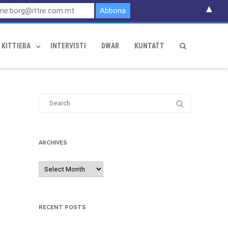
▲
KITTIEBA
INTERVISTI
DWAR
KUNTATT
S
e
a
r
ARCHIVES
c
h
A
f
r
o
c
r
h
RECENT POSTS
:
i