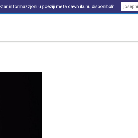
i iktar informazzjoni u poeżiji meta dawn ikunu disponibbli: