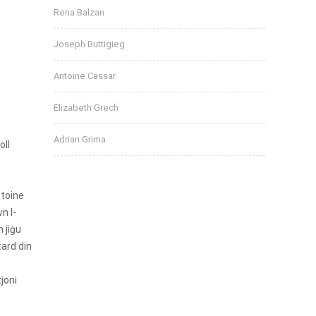
v
Rena Balzan
e
s
Joseph Buttigieg
Antoine Cassar
Elizabeth Grech
Adrian Grima
oll
ntoine
n l-
 jiġu
tard din
zjoni